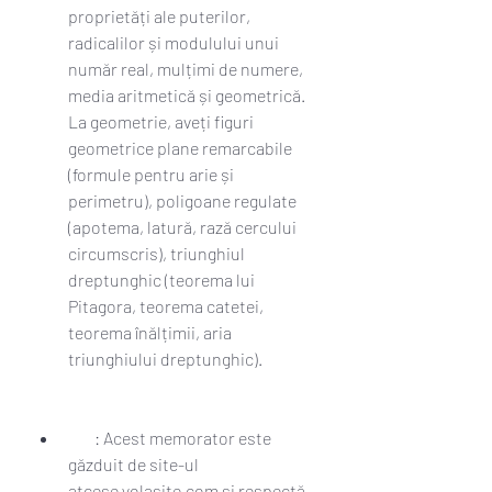
proprietăți ale puterilor, 
radicalilor și modulului unui 
număr real, mulțimi de numere, 
media aritmetică și geometrică. 
La geometrie, aveți figuri 
geometrice plane remarcabile 
(formule pentru arie și 
perimetru), poligoane regulate 
(apotema, latură, rază cercului 
circumscris), triunghiul 
dreptunghic (teorema lui 
Pitagora, teorema catetei, 
teorema înălțimii, aria 
triunghiului dreptunghic).
        : Acest memorator este 
găzduit de site-ul 
atcese.yolasite.com și respectă 