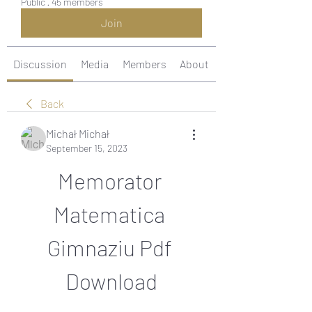
Public
·
45 members
Join
Discussion
Media
Members
About
Back
Michał Michał
September 15, 2023
Memorator 
Matematica 
Gimnaziu Pdf 
Download