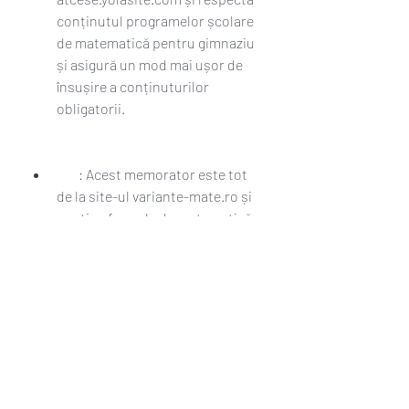
conținutul programelor școlare 
de matematică pentru gimnaziu 
și asigură un mod mai ușor de 
însușire a conținuturilor 
obligatorii.
        : Acest memorator este tot 
de la site-ul variante-mate.ro și 
conține formule de matematică 
pentru bacalaureat, dar care pot 
fi folosite și de elevii de gimnaziu. 
Memoratorul cuprinde algebra, 
analiza matematică, geometrie și 
trigonometrie.