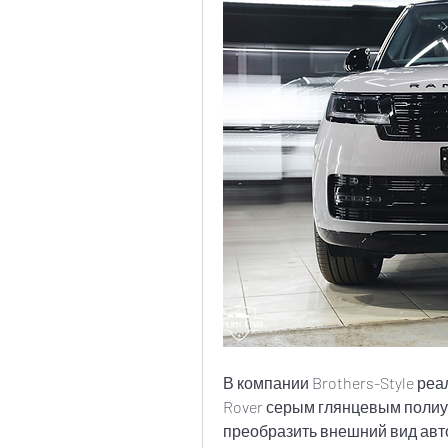
В компании Brothers-Style реа
Rover серым глянцевым полиу
преобразить внешний вид авт