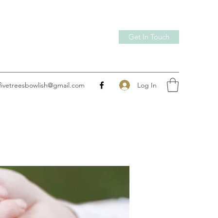
Get In Touch
Log In
fivetreesbowlish@gmail.com