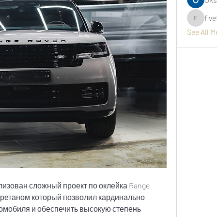
fiv
fivetree
See All 
лизован сложный проект по оклейка Range 
ретаном который позволил кардинально 
омобиля и обеспечить высокую степень 