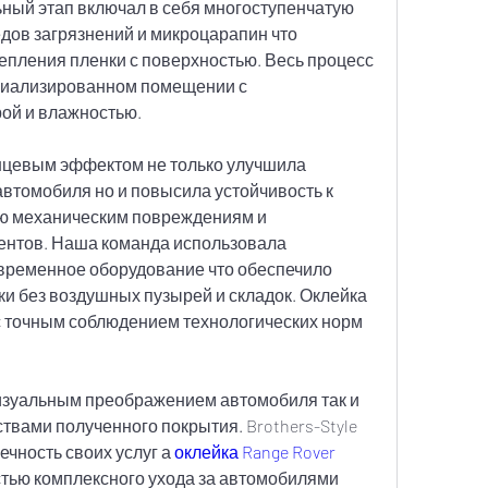
ный этап включал в себя многоступенчатую 
едов загрязнений и микроцарапин что 
пления пленки с поверхностью. Весь процесс 
циализированном помещении с 
ой и влажностью.
нцевым эффектом не только улучшила 
автомобиля но и повысила устойчивость к 
ю механическим повреждениям и 
ентов. Наша команда использовала 
ременное оборудование что обеспечило 
и без воздушных пузырей и складок. Оклейка 
с точным соблюдением технологических норм 
визуальным преображением автомобиля так и 
ами полученного покрытия. Brothers-Style 
ечность своих услуг а 
оклейка Range Rover
тью комплексного ухода за автомобилями 