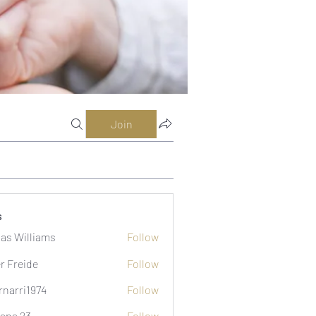
Join
s
as Williams
Follow
er Freide
Follow
rnarri1974
Follow
i1974
ana 23
Follow