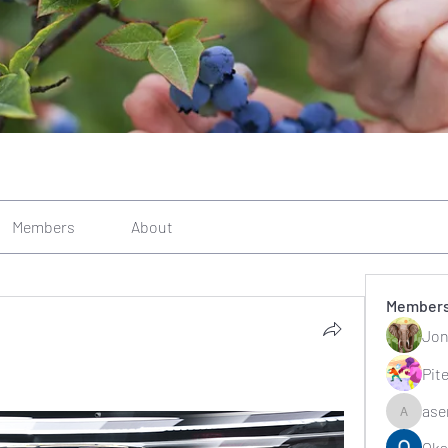
Members
About
Member
Jon
Pit
ase
asernarr
Oks