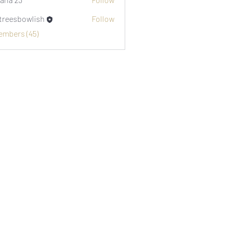
etreesbowlish
Follow
sbowlish
Members (45)