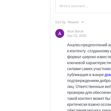
Write a comment...
Sort by:
Newest
Aton Baruk
Dec 02, 2025
Анализ предпочтений а
к контенту, созданному
формат широко известе
ключевой характеристик
силами самих участнико
публикация в жанре 
до
подтверждением добров
лиц. Ответственные ве
проверки для обеспечен
такой контент может бы
критически важно осозн
обеспечивающего закон