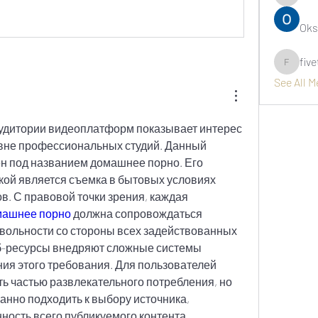
asernarr
Oks
fiv
fivetree
See All 
удитории видеоплатформ показывает интерес 
 вне профессиональных студий. Данный 
н под названием домашнее порно. Его 
ой является съемка в бытовых условиях 
в. С правовой точки зрения, каждая 
машнее порно
 должна сопровождаться 
ольности со стороны всех задействованных 
б-ресурсы внедряют сложные системы 
ия этого требования. Для пользователей 
ть частью развлекательного потребления, но 
анно подходить к выбору источника, 
ность всего публикуемого контента.