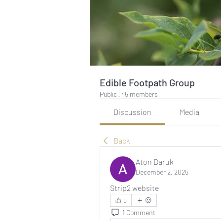
Edible Footpath Group
Public
·
45 members
Discussion
Media
Back
Aton Baruk
December 2, 2025
Strip2 website
0
1 Comment