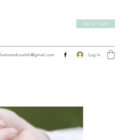
Get In Touch
Log In
fivetreesbowlish@gmail.com