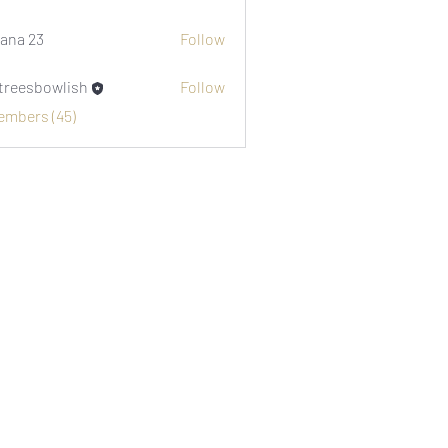
i1974
ana 23
Follow
etreesbowlish
Follow
sbowlish
Members (45)