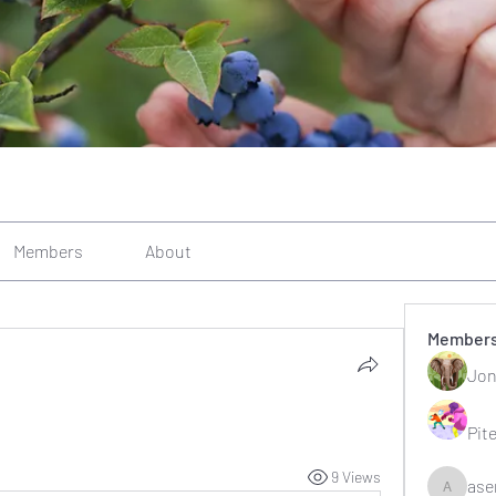
Members
About
Member
Jon
Pit
9 Views
ase