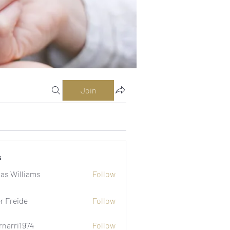
Join
s
as Williams
Follow
er Freide
Follow
rnarri1974
Follow