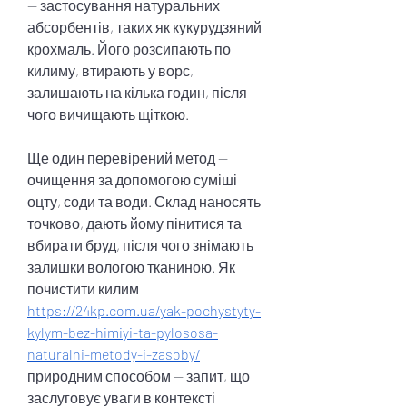
— застосування натуральних 
абсорбентів, таких як кукурудзяний 
крохмаль. Його розсипають по 
килиму, втирають у ворс, 
залишають на кілька годин, після 
чого вичищають щіткою.
Ще один перевірений метод — 
очищення за допомогою суміші 
оцту, соди та води. Склад наносять 
точково, дають йому пінитися та 
вбирати бруд, після чого знімають 
залишки вологою тканиною. Як 
почистити килим 
https://24kp.com.ua/yak-pochystyty-
kylym-bez-himiyi-ta-pylososa-
naturalni-metody-i-zasoby/
природним способом — запит, що 
заслуговує уваги в контексті 