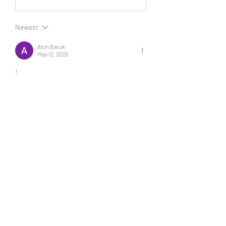
Newest
Aton Baruk
May 12, 2025
!
Like
Reply
About
Welcome to the group! You can
connect with other members, ge
...
Read more
Members
Jonas Williams
Follow
Piter Freide
Follow