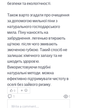
безпеки та екологічності.
Також варто згадати про очищення 
за допомогою мильної піни з 
натурального господарського 
мила. Піну наносять на 
забруднення, легенько втирають 
щіткою, після чого змивають 
змоченою губкою. Такий спосіб не 
залишає хімічного запаху та не 
шкодить здоров’ю. 
Використовуючи подібні 
натуральні методи, можна 
ефективно підтримувати чистоту в 
оселі без зайвого ризику.
0
1
1
Write a comment...