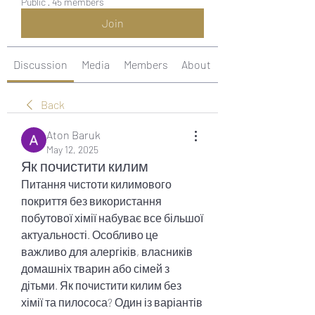
Public
·
45 members
Join
Discussion
Media
Members
About
Back
Aton Baruk
May 12, 2025
Як почистити килим
Питання чистоти килимового 
покриття без використання 
побутової хімії набуває все більшої 
актуальності. Особливо це 
важливо для алергіків, власників 
домашніх тварин або сімей з 
дітьми. Як почистити килим без 
хімії та пилососа? Один із варіантів 