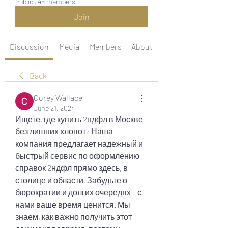
Public
·
45 members
Join
Discussion
Media
Members
About
Back
Corey Wallace
June 21, 2024
Ищете, где купить 2ндфл в Москве 
без лишних хлопот? Наша 
компания предлагает надежный и 
быстрый сервис по оформлению 
справок 2ндфл прямо здесь, в 
столице и области. Забудьте о 
бюрократии и долгих очередях – с 
нами ваше время ценится. Мы 
знаем, как важно получить этот 