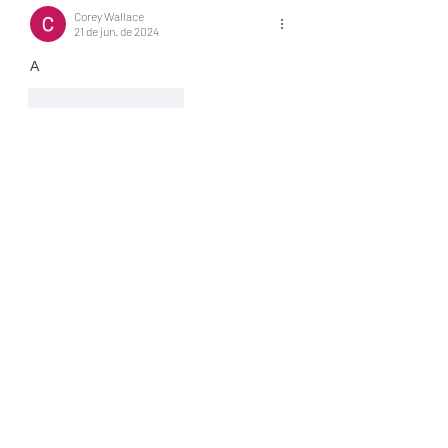
Corey Wallace
21 de jun. de 2024
А
Curtir
Responder
About
Welcome to the group! You can
connect with other members, ge
...
Read more
Members
Jonas Williams
Follow
Piter Freide
Follow
asernarri1974
Follow
asernarri1974