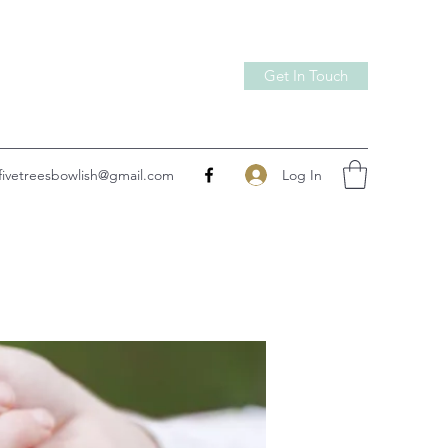
Get In Touch
Log In
fivetreesbowlish@gmail.com