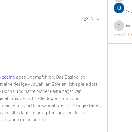
asernarr
Oks
7 Views
fiv
fivetree
See All 
 casino
 absolut empfehlen. Das Casino ist 
et eine riesige Auswahl an Spielen. Ich spiele dort 
-Tische und hatte bisher keine negativen 
fällt mir der schnelle Support und die 
gen. Auch die Bonusangebote sind fair gestaltet, 
n. Alles läuft reibungslos, und die Seite 
 als auch mobil perfekt.