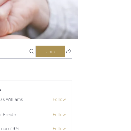
Join
s
as Williams
Follow
er Freide
Follow
rnarri1974
Follow