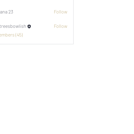
i1974
ana 23
Follow
etreesbowlish
Follow
sbowlish
Members (45)