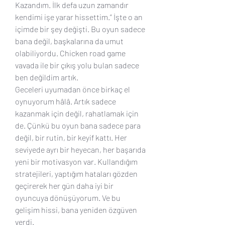
Kazandım. İlk defa uzun zamandır 
kendimi işe yarar hissettim.” İşte o an 
içimde bir şey değişti. Bu oyun sadece 
bana değil, başkalarına da umut 
olabiliyordu. Chicken road game 
vavada ile bir çıkış yolu bulan sadece 
ben değildim artık.
Geceleri uyumadan önce birkaç el 
oynuyorum hâlâ. Artık sadece 
kazanmak için değil, rahatlamak için 
de. Çünkü bu oyun bana sadece para 
değil, bir rutin, bir keyif kattı. Her 
seviyede ayrı bir heyecan, her başarıda 
yeni bir motivasyon var. Kullandığım 
stratejileri, yaptığım hataları gözden 
geçirerek her gün daha iyi bir 
oyuncuya dönüşüyorum. Ve bu 
gelişim hissi, bana yeniden özgüven 
verdi.