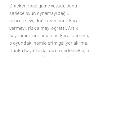
Chicken road game vavada bana 
sadece oyun oynamayı değil, 
sabretmeyi, doğru zamanda karar 
vermeyi, risk almayı öğretti. Artık 
hayatımda ne zaman bir karar versem, 
o oyundaki hamlelerim geliyor aklıma. 
Çünkü hayatta da bazen ilerlemek için 
önce durmayı, gözlemlemeyi, sonra 
doğru anda adım atmayı bilmelisin.
Eğer bu satırları okuyorsan ve hâlâ 
tereddüt ediyorsan, kendine bir şans 
ver. Benim gibi sıradan bir hayat 
yaşayan biri bile chicken road game 
vavada sayesinde yönünü 
değiştirdiyse, sen de yapabilirsin. 
Sadece o ilk adımı at, tıpkı oyunda ilk 
yola çıkan tavuk gibi. Belki de seni 
bekleyen kazanç, tam o adımın 