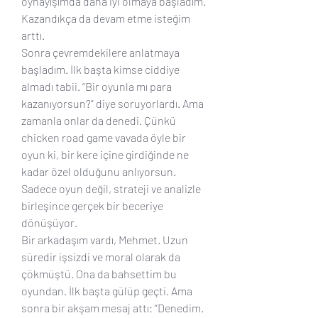
oynayışımda daha iyi olmaya başladım. 
Kazandıkça da devam etme isteğim 
arttı.
Sonra çevremdekilere anlatmaya 
başladım. İlk başta kimse ciddiye 
almadı tabii. “Bir oyunla mı para 
kazanıyorsun?” diye soruyorlardı. Ama 
zamanla onlar da denedi. Çünkü 
chicken road game vavada öyle bir 
oyun ki, bir kere içine girdiğinde ne 
kadar özel olduğunu anlıyorsun. 
Sadece oyun değil, strateji ve analizle 
birleşince gerçek bir beceriye 
dönüşüyor.
Bir arkadaşım vardı, Mehmet. Uzun 
süredir işsizdi ve moral olarak da 
çökmüştü. Ona da bahsettim bu 
oyundan. İlk başta gülüp geçti. Ama 
sonra bir akşam mesaj attı: “Denedim. 