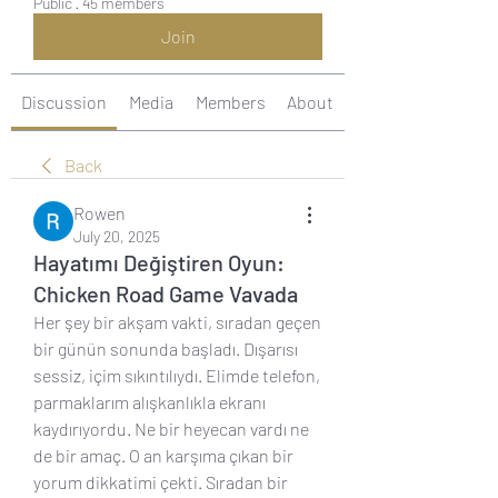
Public
·
45 members
Join
Discussion
Media
Members
About
Back
Rowen
July 20, 2025
Hayatımı Değiştiren Oyun:
Chicken Road Game Vavada
Her şey bir akşam vakti, sıradan geçen 
bir günün sonunda başladı. Dışarısı 
sessiz, içim sıkıntılıydı. Elimde telefon, 
parmaklarım alışkanlıkla ekranı 
kaydırıyordu. Ne bir heyecan vardı ne 
de bir amaç. O an karşıma çıkan bir 
yorum dikkatimi çekti. Sıradan bir 