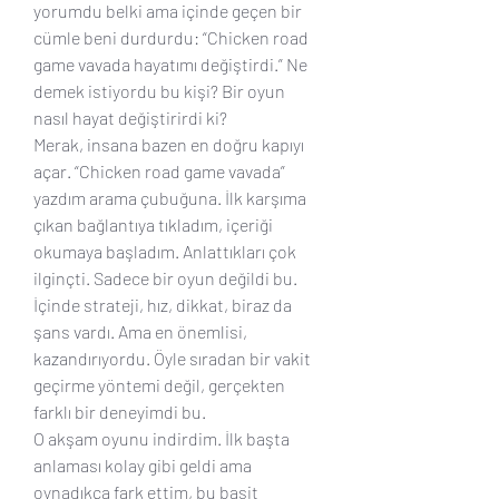
yorumdu belki ama içinde geçen bir 
cümle beni durdurdu: “Chicken road 
game vavada hayatımı değiştirdi.” Ne 
demek istiyordu bu kişi? Bir oyun 
nasıl hayat değiştirirdi ki?
Merak, insana bazen en doğru kapıyı 
açar. “Chicken road game vavada” 
yazdım arama çubuğuna. İlk karşıma 
çıkan bağlantıya tıkladım, içeriği 
okumaya başladım. Anlattıkları çok 
ilginçti. Sadece bir oyun değildi bu. 
İçinde strateji, hız, dikkat, biraz da 
şans vardı. Ama en önemlisi, 
kazandırıyordu. Öyle sıradan bir vakit 
geçirme yöntemi değil, gerçekten 
farklı bir deneyimdi bu.
O akşam oyunu indirdim. İlk başta 
anlaması kolay gibi geldi ama 
oynadıkça fark ettim, bu basit 