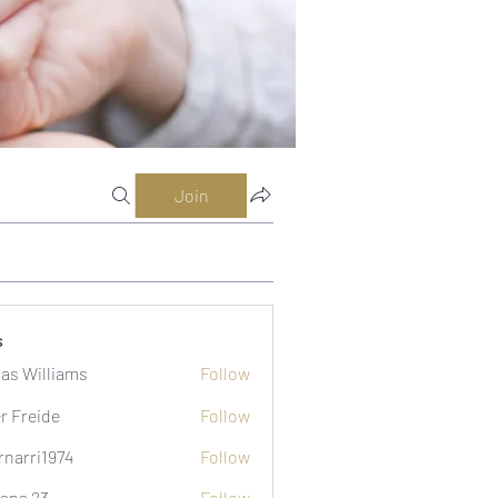
Join
s
as Williams
Follow
er Freide
Follow
rnarri1974
Follow
i1974
ana 23
Follow