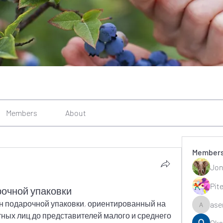
Members
About
Member
Jon
Pit
рочной упаковки
 подарочной упаковки, ориентированный на 
ase
asernarr
тных лиц до представителей малого и среднего 
Oks