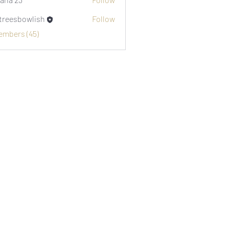
etreesbowlish
Follow
sbowlish
Members (45)