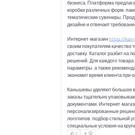
бизнеса. Платформа предлага
коробки различных форм, паке
тематические сувениры. Проду
дизайне и отвечает требован
Интернет-магазин 
https://kany
своим покупателям качество т
доставку. Каталог разбит на л
решений. Для каждого товара
параметры, а также рекоменда
экономит время клиента при 
Канышевы уделяют большое вн
заказы тщательно упаковыва
документами. Интернет-магази
персонализированные решения
логотипов, подбор стильной у
специальные условия на круп
0