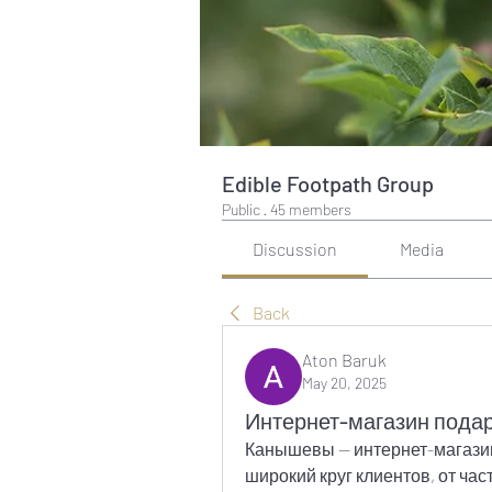
Edible Footpath Group
Public
·
45 members
Discussion
Media
Back
Aton Baruk
May 20, 2025
Интернет-магазин пода
Канышевы — интернет-магазин
широкий круг клиентов, от час