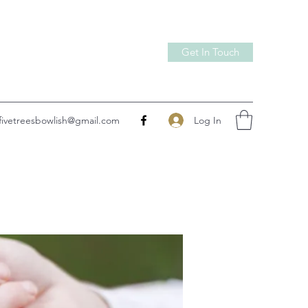
Get In Touch
Log In
fivetreesbowlish@gmail.com