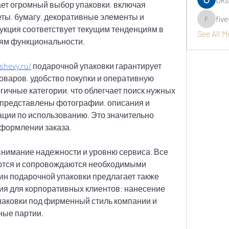
ет огромный выбор упаковки, включая 
ты, бумагу, декоративные элементы и 
fiv
fivetree
кция соответствует текущим тенденциям в 
See All 
иям функциональности.
shevy.ru/
 подарочной упаковки гарантирует 
оваров, удобство покупки и оперативную 
огичные категории, что облегчает поиск нужных 
 представлены фотографии, описания и 
ции по использованию. Это значительно 
оформлении заказа.
имание надежности и уровню сервиса. Все 
ются и сопровождаются необходимыми 
н подарочной упаковки предлагает также 
 для корпоративных клиентов: нанесение 
паковки под фирменный стиль компании и 
ные партии.